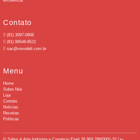
excelência.
Contato
(81) 3097-0808
(81) 99548-8522
sac@vovodeli.com.br
Menu
Home
Sobre Nós
Loja
Contato
Notícias
Receitas
Políticas
© Sabor & Arte Indústria e Comércio Eireli
26.969.788/0001-32 |
By