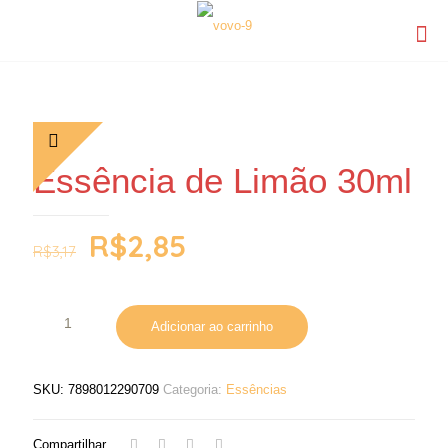
Essência de Limão 30ml
R$
2,85
R$
3,17
Adicionar ao carrinho
SKU:
7898012290709
Categoria:
Essências
Compartilhar