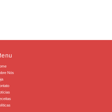
Menu
ome
obre Nós
ja
ontato
tícias
eceitas
líticas