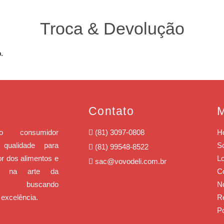
Troca & Devolução
.
Contato
o consumidor
(81) 3097-0808
H
qualidade para
S
(81) 99548-8522
or dos alimentos e
Lo
sac@vovodeli.com.br
o na arte da
C
ia, buscando
No
 excelência.
R
Po