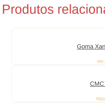
Produtos relacio
Goma Xan
R$
7,
CMC 
R$
10