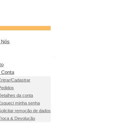
 Nós
to
 Conta
Entrar/Cadastrar
Pedidos
Detalhes da conta
Esqueci minha senha
Solicitar remoção de dados
Troca & Devolução