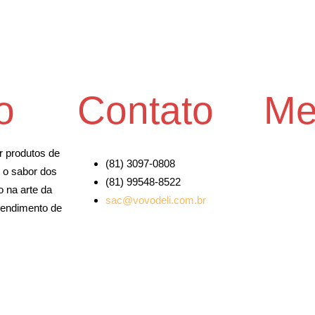
o
Contato
Me
r produtos de
(81) 3097-0808
Home
r o sabor dos
(81) 99548-8522
Sobre Nós
 na arte da
sac@vovodeli.com.br
Loja
atendimento de
Contato
Notícias
Receitas
Políticas