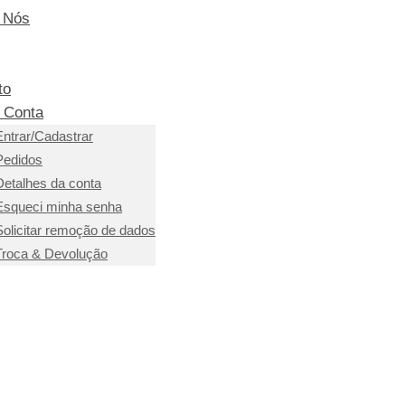
 Nós
to
 Conta
Entrar/Cadastrar
Pedidos
Detalhes da conta
Esqueci minha senha
Solicitar remoção de dados
Troca & Devolução