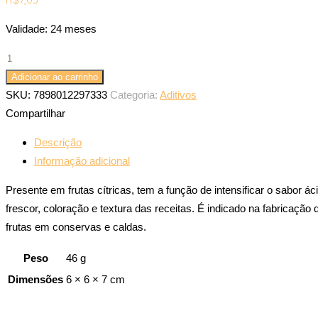
Validade: 24 meses
Adicionar ao carrinho
SKU:
7898012297333
Categoria:
Aditivos
Compartilhar
Descrição
Informação adicional
Presente em frutas cítricas, tem a função de intensificar o sabor 
frescor, coloração e textura das receitas. É indicado na fabricaçã
frutas em conservas e caldas.
Peso
46 g
Dimensões
6 × 6 × 7 cm