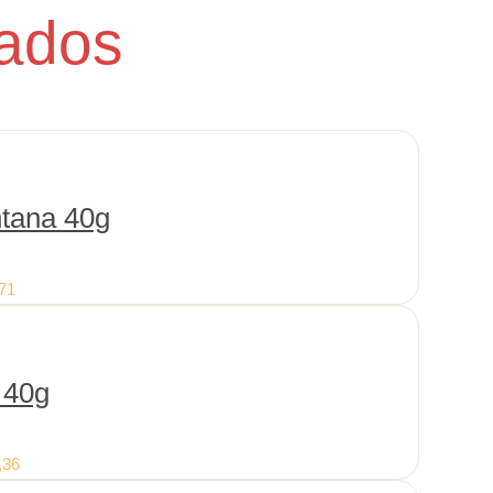
nados
tana 40g
71
40g
,36