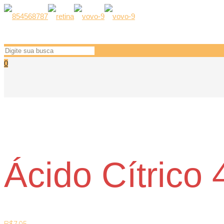
0
Ácido Cítrico 
R$
7,05