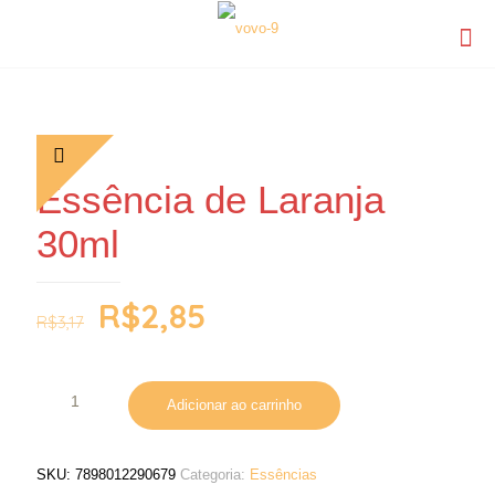
Essência de Laranja
30ml
R$
2,85
R$
3,17
Adicionar ao carrinho
SKU:
7898012290679
Categoria:
Essências